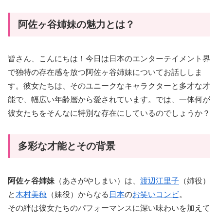
阿佐ヶ谷姉妹の魅力とは？
皆さん、こんにちは！今日は日本のエンターテイメント界
で独特の存在感を放つ阿佐ヶ谷姉妹についてお話ししま
す。彼女たちは、そのユニークなキャラクターと多才な才
能で、幅広い年齢層から愛されています。では、一体何が
彼女たちをそんなに特別な存在にしているのでしょうか？
多彩な才能とその背景
阿佐ヶ谷姉妹
（あさがやしまい）は、
渡辺江里子
（姉役）
と
木村美穂
（妹役）からなる
日本
の
お笑いコンビ
。
その絆は彼女たちのパフォーマンスに深い味わいを加えて