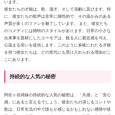
います。
彼女たちの才能は、歌、漫才、そして演劇に及びます。特
に、彼女たちの歌声は非常に個性的で、その温かみのある
声質が多くのファンを魅了しています。 また、彼女たち
のコメディには独特のスタイルがあります。日常の小さな
出来事を題材にしたユーモアは、観る人に親近感を与え、
心温まる笑いを提供します。このように多岐にわたる才能
を持つ彼女たちは、どの世代にも受け入れられる理由がこ
こにあります。
持続的な人気の秘密
阿佐ヶ谷姉妹の持続的な人気の秘密は、「共感」と「安心
感」にあると言えるでしょう。彼女たちの演じるコントや
歌は、日常生活の中で誰もが感じるかもしれない感情や状