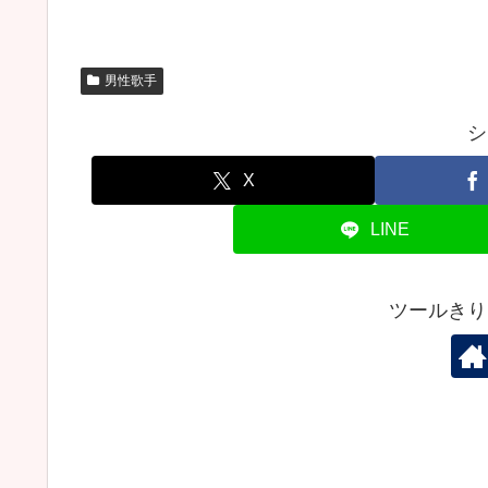
男性歌手
シ
X
LINE
ツールきり