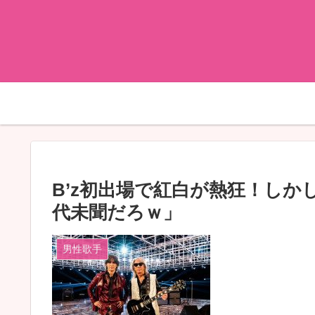
B’z初出場で紅白が熱狂！し
代未聞だろｗ」
男性歌手