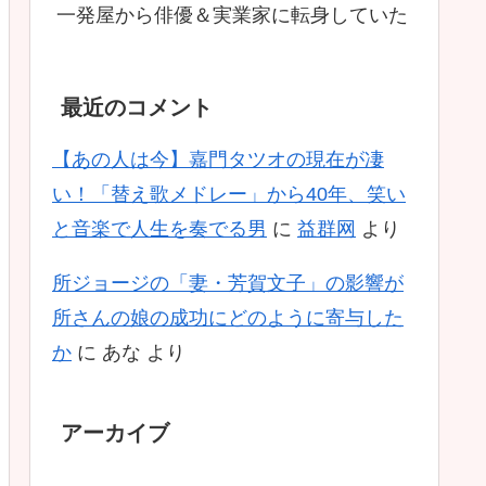
一発屋から俳優＆実業家に転身していた
最近のコメント
【あの人は今】嘉門タツオの現在が凄
い！「替え歌メドレー」から40年、笑い
と音楽で人生を奏でる男
に
益群网
より
所ジョージの「妻・芳賀文子」の影響が
所さんの娘の成功にどのように寄与した
か
に
あな
より
アーカイブ