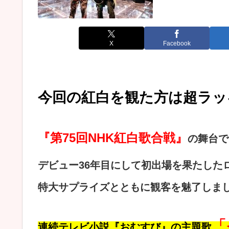
X
Facebook
今回の紅白を観た方は超ラッ
『第75回NHK紅白歌合戦』
の舞台で
デビュー36年目にして初出場を果たした
特大サプライズとともに観客を魅了しま
「
連続テレビ小説『おむすび』の主題歌