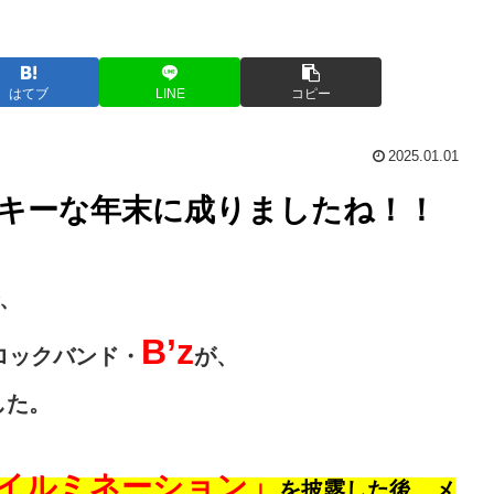
はてブ
LINE
コピー
2025.01.01
キーな年末に成りましたね！！
、
B’z
ロックバンド・
が、
した。
イルミネーション」
を披露した後、メ