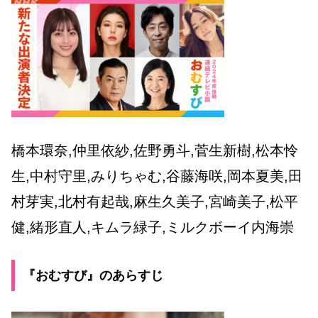
橋本環奈,仲里依紗,佐野勇斗,菅生新樹,松本怜
生,中村守里,みりちゃむ,谷藤海咲,岡本夏美,田
村芽実,北村有起哉,麻生久美子,宮崎美子,松平
健,
緒形直人,キムラ緑子,
ミルクボーイ内海崇
『おむすび』のあらすじ