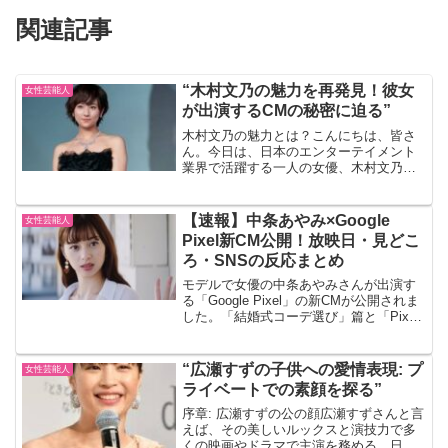
関連記事
“木村文乃の魅力を再発見！彼女
女性芸能人
が出演するCMの秘密に迫る”
木村文乃の魅力とは？こんにちは、皆さ
ん。今日は、日本のエンターテイメント
業界で活躍する一人の女優、木村文乃さ
んについてお話ししましょう。彼女の魅
力について、一緒に再発見していきまし
ょう。 木村文乃さんは、その独特な雰囲
【速報】中条あやみ×Google
女性芸能人
気と演技力で、多くの人...
Pixel新CM公開！放映日・見どこ
ろ・SNSの反応まとめ
モデルで女優の中条あやみさんが出演す
る「Google Pixel」の新CMが公開されま
した。「結婚式コーデ選び」篇と「Pixel
にのりかえました」篇の2本が制作され、
2025年9月29日から全国で放送スター
ト。早くもSNSで話題となっていま...
“広瀬すずの子供への愛情表現: プ
女性芸能人
ライベートでの素顔を探る”
序章: 広瀬すずの公の顔広瀬すずさんと言
えば、その美しいルックスと演技力で多
くの映画やドラマで主演を務める、日本