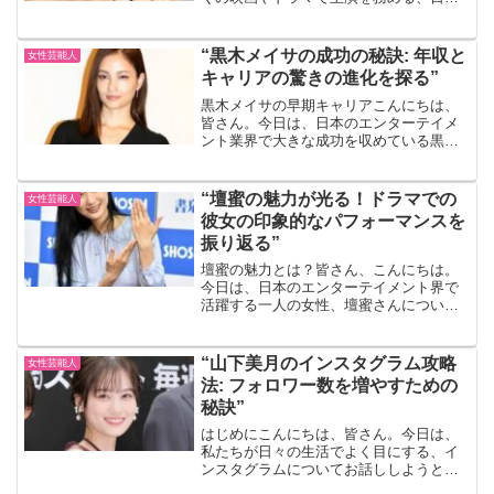
を代表する女優の一人です。彼女のプロ
フェッショナルな姿勢と、スクリーン上
で見せる魅力的なパフォーマンスは、多
“黒木メイサの成功の秘訣: 年収と
女性芸能人
くの人々を魅了してい...
キャリアの驚きの進化を探る”
黒木メイサの早期キャリアこんにちは、
皆さん。今日は、日本のエンターテイメ
ント業界で大きな成功を収めている黒木
メイサさんについてお話ししましょう。
彼女のキャリアは、非常に若い年齢で始
まりました。彼女は14歳でモデルとして
“壇蜜の魅力が光る！ドラマでの
女性芸能人
デビューし、その後すぐ...
彼女の印象的なパフォーマンスを
振り返る”
壇蜜の魅力とは？皆さん、こんにちは。
今日は、日本のエンターテイメント界で
活躍する一人の女性、壇蜜さんについて
お話ししたいと思います。彼女の魅力は
何と言ってもその独特な雰囲気と、演技
力ですよね。今回は、そんな壇蜜さんの
“山下美月のインスタグラム攻略
女性芸能人
魅力をドラマでの彼女の印...
法: フォロワー数を増やすための
秘訣”
はじめにこんにちは、皆さん。今日は、
私たちが日々の生活でよく目にする、イ
ンスタグラムについてお話ししようと思
います。特に、注目すべきは、日本を代