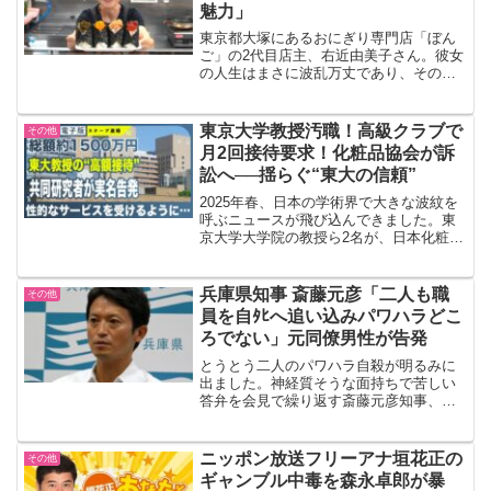
魅力」
東京都大塚にあるおにぎり専門店「ぼん
ご」の2代目店主、右近由美子さん。彼女
の人生はまさに波乱万丈であり、その経
験が「ぼんご」のおにぎりに込められて
います。本記事では、右近由美子さんの
本名、家族、そして「ぼんご」の最新情
東京大学教授汚職！高級クラブで
その他
報を交えながら、彼女の...
月2回接待要求！化粧品協会が訴
訟へ──揺らぐ“東大の信頼”
2025年春、日本の学術界で大きな波紋を
呼ぶニュースが飛び込んできました。東
京大学大学院の教授ら2名が、日本化粧品
協会との共同研究の過程で、高額な接待
や現金の提供を要求していたとされる問
題が明らかになったのです。◆ 何が起き
兵庫県知事 斎藤元彦「二人も職
その他
たのか？報道によ...
員を自ﾀﾋへ追い込みパワハラどこ
ろでない」元同僚男性が告発
とうとう二人のパワハラ自殺が明るみに
出ました。神経質そうな面持ちで苦しい
答弁を会見で繰り返す斎藤元彦知事、そ
のおねだり疑惑、パワハラ暴言は周知の
ところですが、ボロが次々と発覚。それ
にも関わらず頑なに辞任を拒否する姿勢
ニッポン放送フリーアナ垣花正の
その他
に県民のみならず県警も注...
ギャンブル中毒を森永卓郎が暴