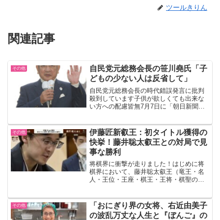
ツールきりん
関連記事
自民党元総務会長の笹川堯氏「子
その他
どもの少ない人は反省して」
自民党元総務会長の時代錯誤発言に批判
殺到しています子供が欲しくても出来な
い方への配慮皆無7月7日に「朝日新聞デ
ジタル」が報じた、自民党元総務会長の
笹川堯氏（88）の発言が大きな議論を呼
んでいます。同記事によると、笹川氏は
伊藤匠新叡王：初タイトル獲得の
その他
群馬県前橋市内で行わ...
快挙！藤井聡太叡王との対局で見
事な勝利
将棋界に衝撃が走りました！はじめに将
棋界において、藤井聡太叡王（竜王・名
人・王位・王座・棋王・王将・棋聖の八
冠）に挑戦した伊藤匠七段（21歳）が、
第9期叡王戦5番勝負第5局で勝利を収めま
した。この快挙により、伊藤匠七段は新
「おにぎり界の女将、右近由美子
その他
たな叡王として輝か...
の波乱万丈な人生と『ぼんご』の