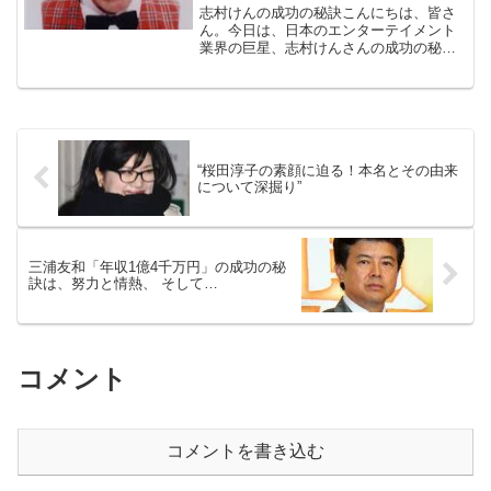
志村けんの成功の秘訣こんにちは、皆さ
ん。今日は、日本のエンターテイメント
業界の巨星、志村けんさんの成功の秘訣
についてお話ししたいと思います。志村
さんの成功は、彼の才能だけでなく、業
界の裏側で働く多くの人々の努力による
ものです。それでは、一緒...
“桜田淳子の素顔に迫る！本名とその由来
について深掘り”
三浦友和「年収1億4千万円」の成功の秘
訣は、努力と情熱、 そして…
コメント
コメントを書き込む