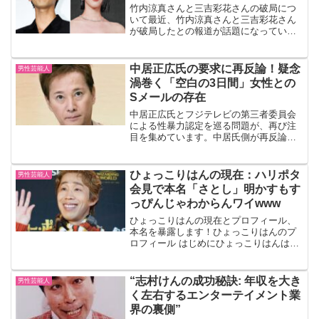
竹内涼真さんと三吉彩花さんの破局につ
いて最近、竹内涼真さんと三吉彩花さん
が破局したとの報道が話題になっていま
す。このニュースは多くのファンにとっ
て衝撃的でした。二人は長い間、仲睦ま
じいカップルとして知られていました
中居正広氏の要求に再反論！疑念
男性芸能人
が、交際の終焉が報じられま...
渦巻く「空白の3日間」女性との
Sメールの存在
中居正広氏とフジテレビの第三者委員会
による性暴力認定を巡る問題が、再び注
目を集めています。中居氏側が再反論を
行い、削除されたとされるショートメー
ルの存在が焦点となっています。この問
題の経緯と今後の展開について、以下に
ひょっこりはんの現在：ハリポタ
男性芸能人
まとめました。第三者委員...
会見で本名「さとし」明かすもす
っぴんじゃわからんワイwww
ひょっこりはんの現在とプロフィール、
本名を暴露します！ひょっこりはんのプ
ロフィール はじめにひょっこりはんは、
日本のお笑い芸人で、その独特なキャラ
クターと「ひょっこりはん」というフレ
ーズで知られています。彼のユーモアと
“志村けんの成功秘訣: 年収を大き
男性芸能人
パフォーマンスは、多く...
く左右するエンターテイメント業
界の裏側”