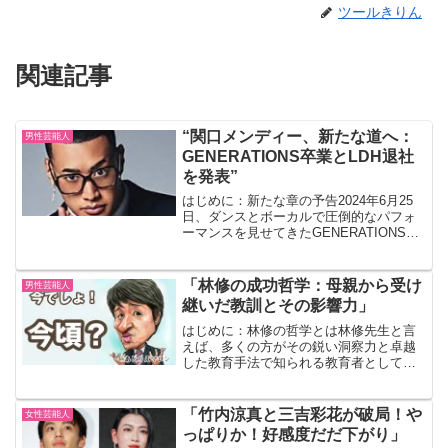
ツールきりん
関連記事
“関口メンディー、新たな道へ：
男性芸能人
GENERATIONS卒業とLDH退社
を発表”
はじめに：新たな章の予告2024年6月25
日、ダンスとボーカルで圧倒的なパフォ
ーマンスを見せてきたGENERATIONS
from EXILE TRIBEの一員、関口メンディ
ーがグループを卒業し、LDHを退社する
と発表されました。この大きな...
「林修の成功哲学：母親から受け
男性芸能人
継いだ教訓とその影響力」
はじめに：林修の哲学とは林修先生と言
えば、多くの方がその鋭い洞察力と卓越
した教育手法で知られる教育者としての
顔を思い浮かべるでしょう。しかし、彼
の成功哲学はただの知識の深さだけでは
なく、彼の人生哲学にも深く根ざしてい
「竹内涼真と三吉彩花が破局！や
女性芸能人
ます。特に、母親から受け...
っぱりか！好感度だだ下がり」