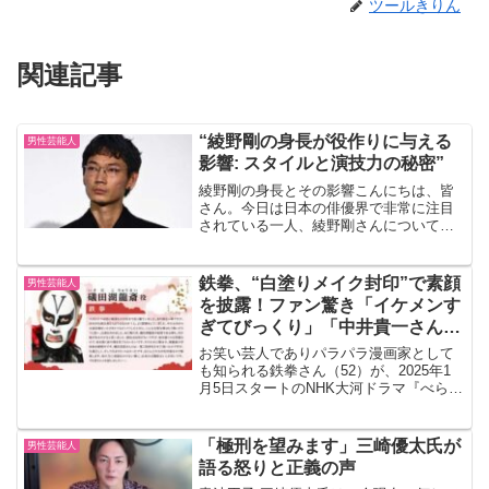
ツールきりん
関連記事
“綾野剛の身長が役作りに与える
男性芸能人
影響: スタイルと演技力の秘密”
綾野剛の身長とその影響こんにちは、皆
さん。今日は日本の俳優界で非常に注目
されている一人、綾野剛さんについてお
話ししましょう。彼の身長は180cmと、
日本人男性の平均身長よりも高いです。
これが彼の役作りにどのような影響を与
鉄拳、“白塗りメイク封印”で素顔
男性芸能人
えているのか、一緒に...
を披露！ファン驚き「イケメンす
ぎてびっくり」「中井貴一さんか
と…」
お笑い芸人でありパラパラ漫画家として
も知られる鉄拳さん（52）が、2025年1
月5日スタートのNHK大河ドラマ『べらぼ
う～蔦重栄華乃夢噺～』に出演。公開さ
れた劇中カットで、これまでの白塗りメ
イクを封印し、素顔を披露しました。そ
「極刑を望みます」三崎優太氏が
男性芸能人
の姿が「イケメ...
語る怒りと正義の声