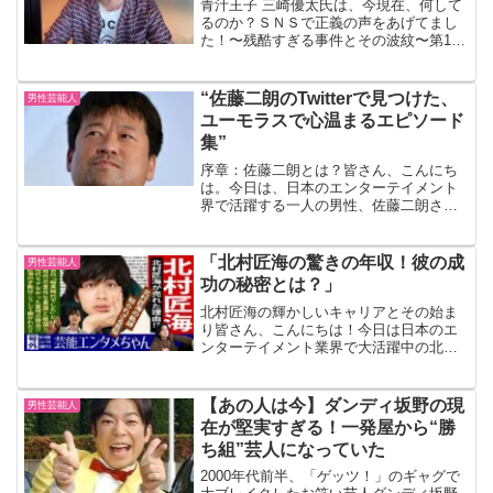
青汁王子 三崎優太氏は、今現在、何して
るのか？ＳＮＳで正義の声をあげてまし
た！〜残酷すぎる事件とその波紋〜第1
章：少女の命を奪った残虐な事件2025年3
月、大阪府八尾市で発覚した凄惨な事件
が世間に衝撃を与えました。コンクリー
“佐藤二朗のTwitterで見つけた、
男性芸能人
ト詰めの状態で発...
ユーモラスで心温まるエピソード
集”
序章：佐藤二朗とは？皆さん、こんにち
は。今日は、日本のエンターテイメント
界で活躍する一人の男性、佐藤二朗さん
についてお話ししたいと思います。彼は
俳優、声優、そして脚本家としても知ら
れています。しかし、今回私たちが注目
「北村匠海の驚きの年収！彼の成
男性芸能人
するのは、彼の公式Twi...
功の秘密とは？」
北村匠海の輝かしいキャリアとその始ま
り皆さん、こんにちは！今日は日本のエ
ンターテイメント業界で大活躍中の北村
匠海さんについてお話しします。彼は俳
優、歌手、そしてダンサーとして多方面
で才能を発揮していますが、一体どのよ
【あの人は今】ダンディ坂野の現
男性芸能人
うにしてこの地位に登り詰...
在が堅実すぎる！一発屋から“勝
ち組”芸人になっていた
2000年代前半、「ゲッツ！」のギャグで