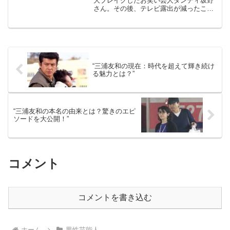
大ブレイクしたお笑い芸人ダンディ坂野
さん。その後、テレビ露出が減ったこと
で“消えた芸人”と囁かれましたが、 実は
現在も堅実に仕事を続ける勝ち組芸人な
んです。今回は、そんなダンディ坂野さ
んの現在の活動、...
“三浦友和の現在：時代を超えて輝き続け
る魅力とは？”
“三浦友和の本名の由来とは？驚きのエピ
ソードを大公開！”
コメント
コメントを書き込む
ホーム
男性芸能人