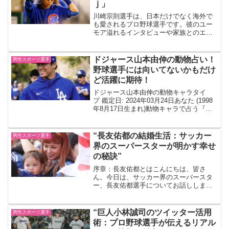
ｊ」
川崎宗則選手は、日本だけでなく海外で
も愛されるプロ野球選手です。彼のユー
モア溢れるインタビューや家族とのエピ
ソード、そして最新の活動について知る
ことで、彼の魅力をさらに感じていただ
けるでしょう。本記事では、川崎宗則選
ドジャース山本由伸の動物占い！
男性スポーツ選手
手の本名や家族、なんJで...
野球選手には向いてないかもだけ
ど活躍に期待！
ドジャース山本由伸の動物キャラタイ
プ 鑑定日: 2024年03月24日あなた (1998
年8月17日生まれ)動物キャラで占う『山
本由伸の基本性格』 「活動的な子守
熊」タイプのあなた。生まれた時から、
あなたには人をまとめる力が備わってお
“長友佑都の結婚生活：サッカー
男性スポーツ選手
り、世...
界のスーパースターが明かす幸せ
の秘訣”
序章：長友佑都とはこんにちは、皆さ
ん。今日は、サッカー界のスーパースタ
ー、長友佑都選手についてお話ししまし
ょう。彼は日本を代表するサッカー選手
であり、そのプレースタイルは世界中の
サッカーファンから高い評価を受けてい
“巨人小林誠司のツイッター活用
男性スポーツ選手
ます。しかし、彼の魅力はピ...
術：プロ野球選手が伝えるリアル