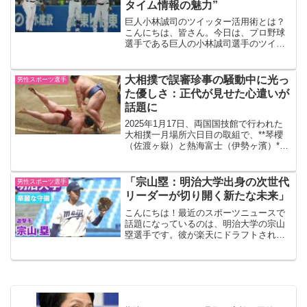
タイム情報の魅力”
巨人小林誠司のツイッター活用術とは？
こんにちは、皆さん。今日は、プロ野球
選手である巨人の小林誠司選手のツイッ
ター活用術についてお話ししたいと思い
ます。彼は、自身の試合結果や日常生活
をリアルタイムでファンに伝えるため
大相撲で誤審珍事の騒動中に光っ
男性スポーツ選手
に、ツイッターを活用してい...
た優しさ：正代が見せた心遣いが
話題に
2025年1月17日、両国国技館で行われた
大相撲一月場所六日目の取組で、**琴櫻
（佐渡ヶ嶽）と熱海富士（伊勢ヶ濱）**
の一番が異例の取り直しとなり、館内が
騒然となる一幕がありました。しかし、
その最中、思わぬ心温まるシーンがファ
「宗山塁：明治大学出身の次世代
男性スポーツ選手
ンの注目を集め...
リーダーが切り開く新たな未来」
こんにちは！最近のスポーツニュースで
話題になっているのは、明治大学の宗山
塁選手です。彼が楽天にドラフトされた
ことで、多くのファンが注目していま
す。このブログでは、宗山塁選手の最新
情報をまとめて、彼のこれからの活躍に
ついて考えてみましょう。宗...