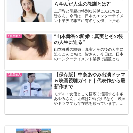
スタイルを象徴するアイテ...
ら学んだ人生の教訓とは?”
上戸彩と母親の特別な関係こんにちは、
皆さん。今日は、日本のエンターテイメ
ント業界で非常に有名な女優、上戸彩さ
んについてお話ししたいと思います。特
に、彼女の母親との深い絆に焦点を当て
てみましょう。 上戸彩さんは、その美し
“山本舞香の離婚：真実とその後
女性芸能人
いルックスと演技力で知...
の人生に迫る”
山本舞香の離婚：真実とその後の人生に
迫るこんにちは、皆さん。今日は、日本
のエンターテイメント業界で話題となっ
た山本舞香さんの離婚についてお話しし
ましょう。山本さんは、その美貌と才能
で多くの人々を魅了してきましたが、そ
【保存版】中条あやみ出演ドラマ
女性芸能人
の私生活は常に注目の的で...
＆映画視聴ガイド｜代表作から最
新作まで
モデル・女優として幅広く活躍する中条
あやみさん。近年はCMだけでなく、映画
やドラマでも存在感を放っています。本
記事では、過去の代表作から最新出演作
までを一気にチェックできるようまとめ
ました。中条あやみ出演ドラマ一覧2025
年放送 NHKドラ...