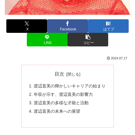
X
Facebook
はてブ
LINE
コピー
2024.07.17
目次
渡辺直美の輝かしいキャリアの始まり
年収が示す、渡辺直美の影響力
渡辺直美の多様な才能と活動
渡辺直美の未来への展望