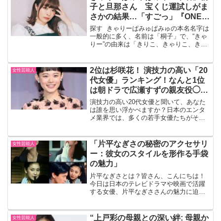
子と旦那さん 宝くじ運試しがま
さかの結果…「すごっ」『ONE
PIECE』の宝くじ
探す きゃりーぱみゅぱみゅの本名名字は
一般的に多く、名前は「桐子」で、“きゃ
りー”の由来は「きりこ、きゃりこ、きゃ
りーみたいな感じで。と暴露されていま
す。宝くじ当選歌手でタレントのきゃり
ーぱみゅぱみゅさんが、宝くじで「3等」
2位は杉咲花！ 演技力の高い「20
女性芸能人
に当選したこと...
代女優」ランキング！なんと1位
は朝ドラで広瀬すずの親友役◯◯
だった！
演技力の高い20代女優と聞いて、あなた
は誰を思い浮かべますか？日本のエンタ
メ業界では、多くの若手女優たちがその
才能を発揮し、多くの人々を魅了してい
ます。2024年12月9日、アーキテクトが
運営する「タレントパワーランキング」
「片平なぎさの秘密のアクセサリ
女性芸能人
から、20代の「...
ー：彼女のスタイルを形作る手袋
の魅力」
片平なぎさとは？皆さん、こんにちは！
今日は日本のテレビドラマや映画で活躍
する女優、片平なぎささんの魅力に迫り
たいと思います。彼女はその卓越した演
技力だけでなく、独特のファッションセ
ンスでも知られています。特に、彼女の
“上戸彩の母親との深い絆: 母親か
女性芸能人