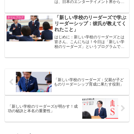
は、日本のエンターテイメント界から飛
び込んできたビッグニュースについてお
話しします。そう、あの人気YouTuberの
ヒカルさんが結婚を発表されました！こ
「新しい学校のリーダーズで学ぶ
きりんブログ
のニュースは多くの...
リーダーシップ：彼氏が教えてく
れたこと」
はじめに：新しい学校のリーダーズとは
皆さん、こんにちは！今日は「新しい学
校のリーダーズ」というプログラムで学
んだリーダーシップについて、私の彼氏
が教えてくれたことを共有したいと思い
ます。このプログラムは、若者がリーダ
ーシップスキルを学び、実...
「新しい学校のリーダーズ：父親が子ど
ものリーダーシップ育成に果たす役割」
「新しい学校のリーダーズが明かす！成
功の秘訣と本名の重要性」