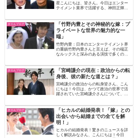
星こんにちは、皆さん。今日はエンター
テイメント業界で活躍する、神田正輝さ
んについて深掘りしていきます。 神田正
輝さんは、俳優として活躍しています。
彼の演技力は、視聴者を引きつけ、感動
「竹野内豊とその神秘的な嫁：プ
きりんブログ
させる力があります。神...
ライベートな世界の魅力的な一
端」
竹野内豊：日本のエンターテイメント界
の重鎮竹野内豊さんと言えば、その端正
なルックスと深みのある演技で多くのフ
ァンを魅了してきました。彼のキャリア
は1990年代から始まり、数々のドラマや
映画で主要な役を演じてきました。特に
「宮崎謙介の現在：政治からの転
きりんブログ
「ビューティフルライ...
身後、彼の新たな道とは？」
宮崎謙介の政治からの転身皆さん、こん
にちは！今日は、かつて政治の世界で活
躍されていた宮崎謙介さんについて、彼
の政治からの転身後の活動に焦点を当て
てお話しします。宮崎さんは、政治家と
してのキャリアを経て、現在では全く異
「ヒカルの結婚発表！「嫁」との
きりんブログ
なる分野で新たなスタート...
出会いから結婚までの全てを解
明！」
ヒカルの結婚発表！驚きのニュースを詳
しく解説みなさん、こんにちは！今日