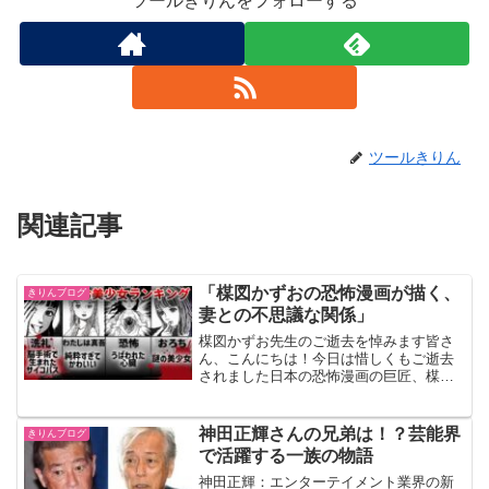
ツールきりんをフォローする
ツールきりん
関連記事
「楳図かずおの恐怖漫画が描く、
きりんブログ
妻との不思議な関係」
楳図かずお先生のご逝去を悼みます皆さ
ん、こんにちは！今日は惜しくもご逝去
されました日本の恐怖漫画の巨匠、楳図
かずお先生の作品についてお話ししま
す。楳図先生は、その独特な画風とスト
ーリーテリングで、多くの読者に恐怖と
神田正輝さんの兄弟は！？芸能界
きりんブログ
興奮を提供してきました。特...
で活躍する一族の物語
神田正輝：エンターテイメント業界の新