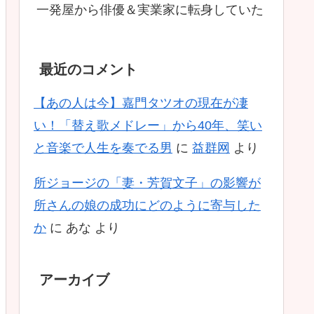
一発屋から俳優＆実業家に転身していた
最近のコメント
【あの人は今】嘉門タツオの現在が凄
い！「替え歌メドレー」から40年、笑い
と音楽で人生を奏でる男
に
益群网
より
所ジョージの「妻・芳賀文子」の影響が
所さんの娘の成功にどのように寄与した
か
に
あな
より
アーカイブ