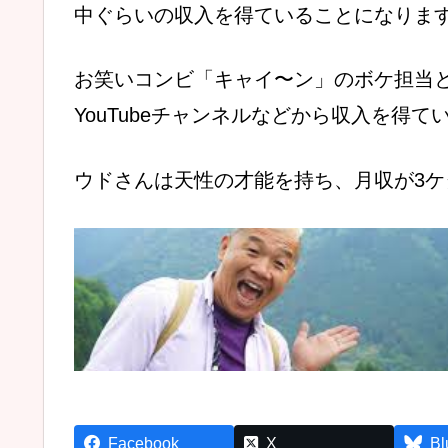
中ぐらいの収入を得ていることになりま
お笑いコンビ「キャイ〜ン」のボケ担当
YouTubeチャンネルなどから収入を得
ウドさんは天性の才能を持ち、月収が3
Facebook
X
Bl