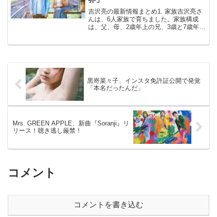
吉沢亮の最新情報まとめ1. 家族吉沢亮さ
んは、6人家族で育ちました。家族構成
は、父、母、2歳年上の兄、3歳と7歳年下
の弟が2人います。彼の家庭は厳格で、特
に父親は厳しい教育方針を持っていたそ
うです。母親は剣道を愛し、吉沢さんも
その影響で剣道...
黒嵜菜々子、インスタ免許証公開で発覚
「本名だったんだ」
Mrs. GREEN APPLE、新曲『Soranji』リ
リース！聴き逃し厳禁！
コメント
コメントを書き込む