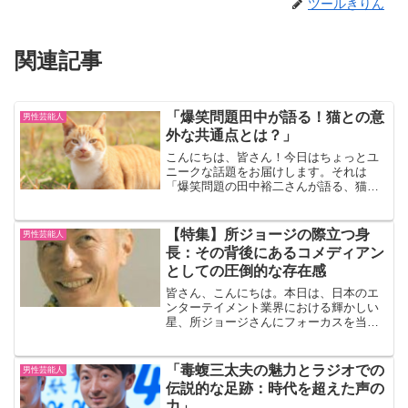
ツールきりん
関連記事
「爆笑問題田中が語る！猫との意
男性芸能人
外な共通点とは？」
こんにちは、皆さん！今日はちょっとユ
ニークな話題をお届けします。それは
「爆笑問題の田中裕二さんが語る、猫と
の意外な共通点」についてです。田中さ
んはお笑い界の大御所でありながら、猫
好きとしても知られています。今回はそ
【特集】所ジョージの際立つ身
男性芸能人
んな田中さんが感じる、猫と...
長：その背後にあるコメディアン
としての圧倒的な存在感
皆さん、こんにちは。本日は、日本のエ
ンターテイメント業界における輝かしい
星、所ジョージさんにフォーカスを当て
ます。彼の名前を耳にした瞬間、「あの
印象的な人物！」と思い浮かべる方も少
なくないでしょう。所ジョージさんの
「毒蝮三太夫の魅力とラジオでの
男性芸能人
人々を惹きつける存在感は、...
伝説的な足跡：時代を超えた声の
力」