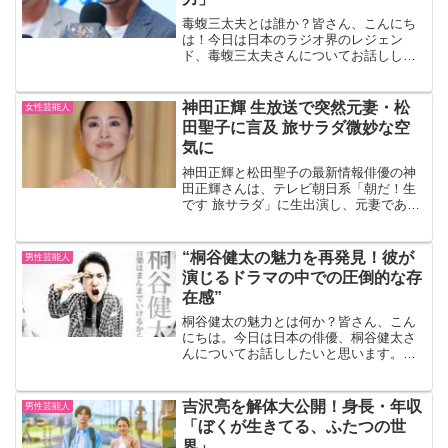
毒蝮三太夫とは誰か？皆さん、こんにち
は！今日は日本のラジオ界のレジェン
ド、毒蝮三太夫さんについてお話ししま
す。毒蝮三太夫さんは、1939年生まれの
ラジオパーソナリティであり、彼の声は
多くの日本人に親しまれています。彼の
神田正輝 生放送で突然元妻・松
女性芸能人
キャリアは、1960年...
田聖子に言及 旅サラダ微妙な空
気に
神田正輝と松田聖子の最新情報俳優の神
田正輝さんは、テレビ朝日系「朝だ！生
です 旅サラダ」に生出演し、元妻である
歌手の松田聖子さんについて言及しまし
た。この発言は、番組初出演の矢吹奈子
さんが福岡県久留米市をリポートしてい
“桐谷健太の魅力を再発見！彼が
男性芸能人
る中で行われ、スタジオ...
演じるドラマの中での圧倒的な存
在感”
桐谷健太の魅力とは何か？皆さん、こん
にちは。今日は日本の俳優、桐谷健太さ
んについてお話ししたいと思います。彼
の魅力は何と言ってもその演技力ですよ
ね。彼が演じるキャラクターは、どれも
リアルで、視聴者を引き込む力がありま
吉沢亮を解体大公開！身長・年収
男性芸能人
す。桐谷健太の圧倒的な存...
「ぼくが生きてる、ふたつの世
界」